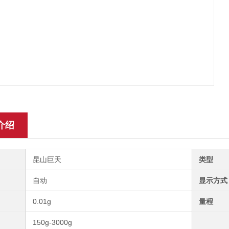
介绍
昆山巨天
类型
自动
显示方式
0.01g
量程
150g-3000g