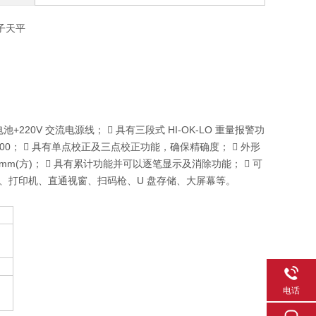
子天平
 蓄电池+220V 交流电源线；  具有三段式 HI-OK-LO 重量报警功
000；  具有单点校正及三点校正功能，确保精确度；  外形
（W）mm(方)；  具有累计功能并可以逐笔显示及消除功能；  可
三色灯、打印机、直通视窗、扫码枪、U 盘存储、大屏幕等。
电话