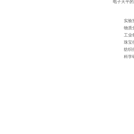
电子天平的
实验
物质
工业
珠宝
纺织
科学