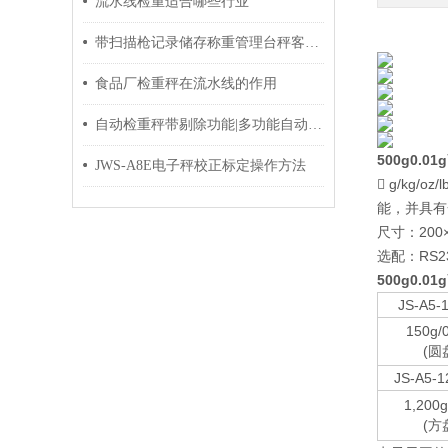
流水线检重适合哪些行业
带扫描枪记录储存称重管理台秤客制软件
食品厂检重秤在流水线的作用
自动检重秤带剔除功能|多功能自动重检机优势
500g0.
JWS-A8E电子秤校正标定操作方法
 g/kg/
能，并具有一
尺寸：200
选配：RS
500g0.
JS-A5-
150g/
(圆
JS-A5-1
1,200g
(方