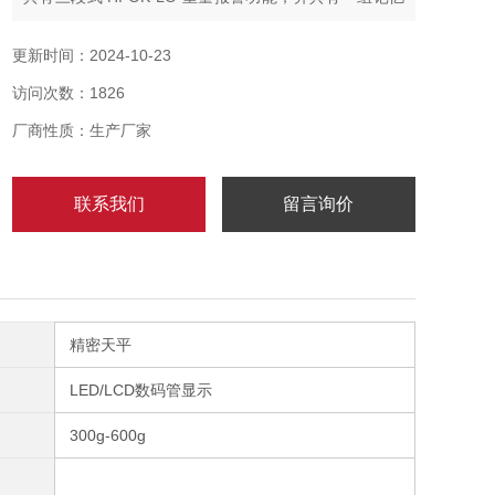
功能；
高精度设计达 1/15000，精确稳定，最高可设定
更新时间：2024-10-23
1/60000；
访问次数：1826
具有单点校正及三点校正功能，确保精确度；
厂商性质：生产厂家
联系我们
留言询价
精密天平
LED/LCD数码管显示
300g-600g