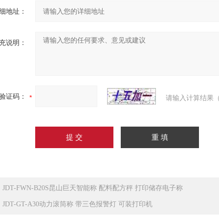
细地址：
充说明：
验证码：
请输入计算结果（
：
JDT-FWN-B20S昆山巨天智能称 配料配方秤 打印储存电子称
：
JDT-GT-A30动力滚筒称 带三色报警灯 可装打印机