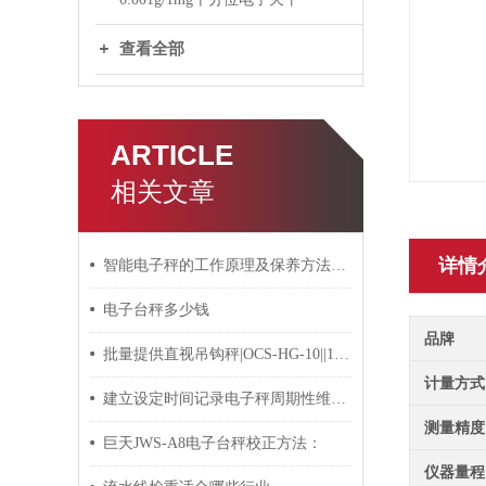
查看全部
ARTICLE
相关文章
详情
智能电子秤的工作原理及保养方法介绍
电子台秤多少钱
品牌
批量提供直视吊钩秤|OCS-HG-10||10t||樱花|
计量方式
建立设定时间记录电子秤周期性维护机制的重要性分享
测量精度
巨天JWS-A8电子台秤校正方法：
仪器量程