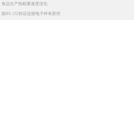
：
食品生产线检重速度优化
：
能RS-232协议连接电子秤有那些