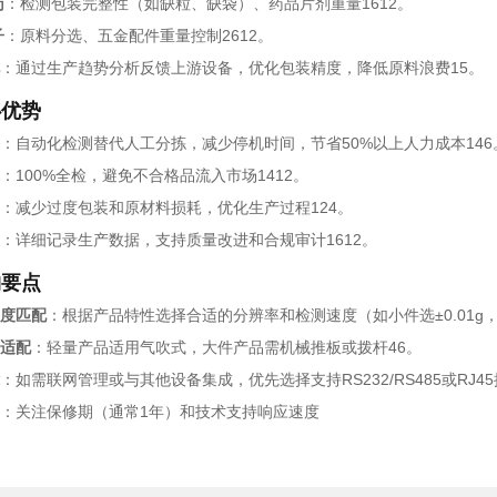
药
：检测包装完整性（如缺粒、缺袋）、药品片剂重量1612。
子
：原料分选、五金配件重量控制2612。
：通过生产趋势分析反馈上游设备，优化包装精度，降低原料浪费15。
心优势
：自动化检测替代人工分拣，减少停机时间，节省50%以上人力成本146
：100%全检，避免不合格品流入市场1412。
：减少过度包装和原材料损耗，优化生产过程124。
：详细记录生产数据，支持质量改进和合规审计1612。
购要点
度匹配
：根据产品特性选择合适的分辨率和检测速度（如小件选±0.01g，大
适配
：轻量产品适用气吹式，大件产品需机械推板或拨杆46。
：如需联网管理或与其他设备集成，优先选择支持RS232/RS485或RJ45
：关注保修期（通常1年）和技术支持响应速度