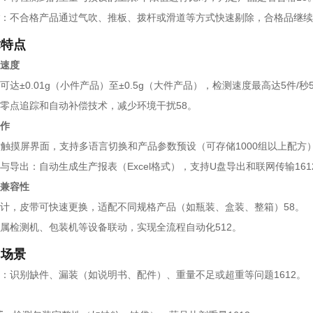
：不合格产品通过气吹、推板、拨杆或滑道等方式快速剔除，合格品继续输
术特点
速度
可达±0.01g（小件产品）至±0.5g（大件产品），检测速度最高达5件/秒5
零点追踪和自动补偿技术，减少环境干扰58。
作
英寸触摸屏界面，支持多语言切换和产品参数预设（可存储1000组以上配方）
与导出：自动生成生产报表（Excel格式），支持U盘导出和联网传输161
兼容性
计，皮带可快速更换，适配不同规格产品（如瓶装、盒装、整箱）58。
属检测机、包装机等设备联动，实现全流程自动化512。
用场景
：识别缺件、漏装（如说明书、配件）、重量不足或超重等问题1612。