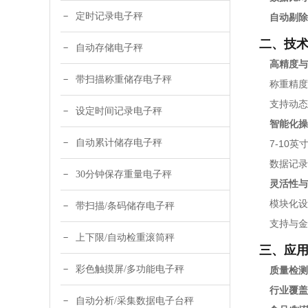
定时记录电子秤
自动剔除
二、技
自动存储电子秤
高精度与
带扫描称重储存电子秤
称重精度
支持动态
设定时间记录电子秤
智能化操
自动累计储存电子秤
7-10
数据记录
30分钟保存重量电子秤
灵活性与
模块化设
带扫描/条码储存电子秤
支持与金
上下限/自动检重滚筒秤
三、应
彩色触摸屏/多功能电子秤
质量检测
行业覆盖
自动分析/采集数据电子台秤