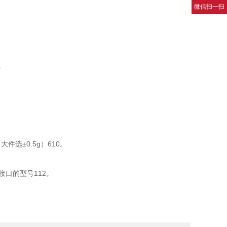
微信扫一扫
。
件选±0.5g）610。
接口的型号112。