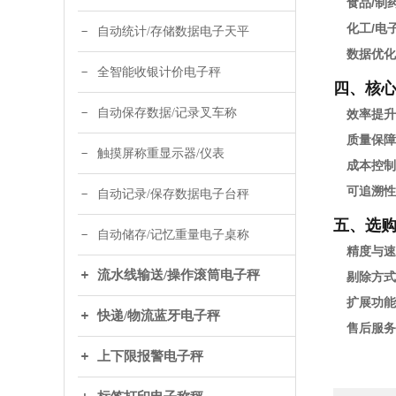
食品/制
化工/电
自动统计/存储数据电子天平
数据优化
全智能收银计价电子秤
四、核
自动保存数据/记录叉车称
效率提升
质量保障
触摸屏称重显示器/仪表
成本控制
可追溯性
自动记录/保存数据电子台秤
五、选
自动储存/记忆重量电子桌称
精度与速
流水线输送/操作滚筒电子秤
剔除方式
扩展功能
快递/物流蓝牙电子秤
售后服务
上下限报警电子秤