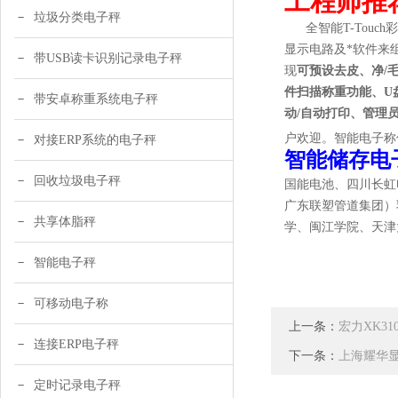
工程师推
垃圾分类电子秤
全智能T-To
显示电路及*软件来
带USB读卡识别记录电子秤
现
可预设去皮、净/
件扫描称重功能、
U
带安卓称重系统电子秤
动/自动打印、管理
户欢迎。智能电子称
对接ERP系统的电子秤
智能储存电
回收垃圾电子秤
国能电池、四川长虹
广东
联塑
管道
集团）
共享体脂秤
学、闽江学院、天津
智能电子秤
可移动电子称
上一条：
宏力XK3
连接ERP电子秤
下一条：
上海耀华显
定时记录电子秤