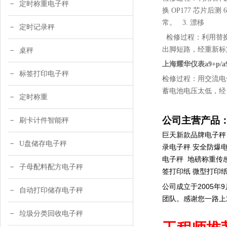
定时称重电子秤
换 OP177 芯片后
常。 3. 漂移
定时记录秤
检修过程：利用替换法得
出脚短路，经重新标
桌秤
上海耀华仪表a9+p/a
标签打印电子秤
检修过程：用交流电仪
蓄电池电压太低，经 
定时称重
公司主营产品
刷卡计件智能秤
巨天新款品牌电子秤
U盘储存电子秤
录电子秤
安全防爆电
电子秤 地磅称重传感
子母配料配方电子秤
签打印纸 微型打印
公司成立于2005
自动打印储存电子秤
团队。感谢您一路上
垃圾分类回收电子秤