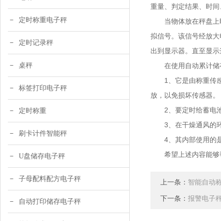
重量、判定结果、时间
定时称重电子秤
当物体放在秤盘上时
拟信号。该信号经放大
定时记录秤
出到显示器。直至显示
桌秤
在使用自动累计储存
1、它是由称重传感
标签打印电子秤
放，以免损坏传感器。
2、要定时给蓄电池充
定时称重
3、在干燥通风的环
刷卡计件智能秤
4、其内部使用的是高
希望上述内容能够帮
U盘储存电子秤
子母配料配方电子秤
上一条：
智能自动
下一条：
报警电子
自动打印储存电子秤