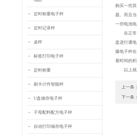
购买一些其
定时称重电子秤
题。而且当
一些电池电
定时记录秤
在正常使用
桌秤
盘进行通电
爆电子秤在
标签打印电子秤
着时间的积
以上就是
定时称重
刷卡计件智能秤
上一条
下一条
U盘储存电子秤
子母配料配方电子秤
自动打印储存电子秤